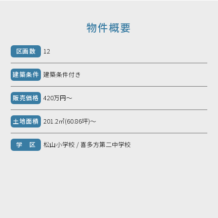
物件概要
区画数
12
建築条件
建築条件付き
販売価格
420万円～
土地面積
201.2㎡(60.86坪)～
学 区
松山小学校 / 喜多方第二中学校