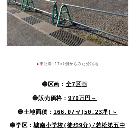
▶
東公道(17m)側からみた分譲地
🔵区画：
全7区画
🔵
販売価格：
979万円～
🔵
土地面積：
166.07㎡(50
.23坪)～
🔵学区：
城南小学校(徒歩9分)/若松第五中