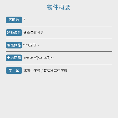
物件概要
区画数
7
建築条件
建築条件付き
販売価格
979万円～
土地面積
166.07㎡(50.23坪)～
学 区
城南小学校 / 若松第五中学校