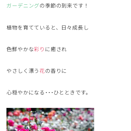
ガーデニング
の季節の到来です！
植物を育てていると、日々成長し
色鮮やかな
彩
り
に癒され
やさしく漂う
花
の香りに
心穏やかになる･･･ひとときです。