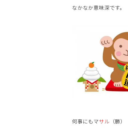
なかなか意味深です。
何事にもマ
サル
（勝）