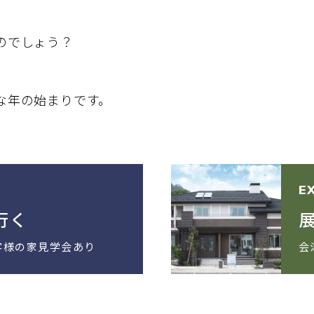
のでしょう？
まりです。
E
行く
客様の家見学会あり
会