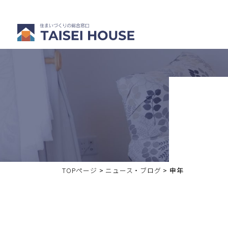
注文住宅を
分譲・中古
建てる
住宅を買う
TOPページ
>
ニュース・ブログ
>
申年