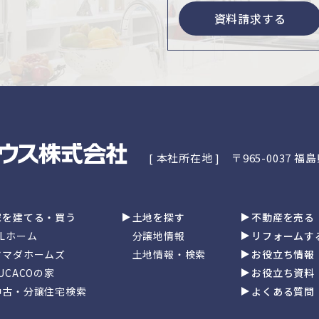
資料請求する
[ 本社所在地 ]
〒965-0037 
家を建てる・買う
土地を探す
不動産を売る
GLホーム
分譲地情報
リフォームす
ヤマダホームズ
土地情報・検索
お役立ち情報
UCACOの家
お役立ち資料
中古・分譲住宅検索
よくある質問