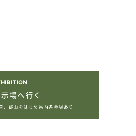
XHIBITION
展示場へ行く
津、郡山をはじめ県内各会場あり