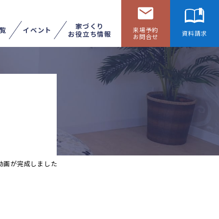
家づくり
覧
イベント
来場予約
お役立ち情報
資料請求
お問合せ
リフォームする
展示場へ行く
動画が完成しました