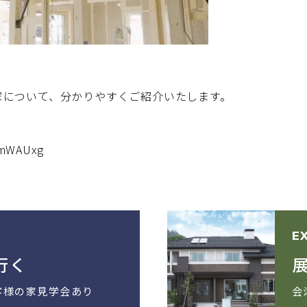
家について、分かりやすくご紹介いたします。
ImWAUxg
E
行く
客様の家見学会あり
会