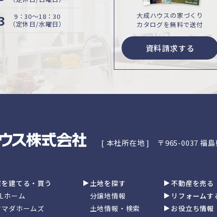
大成ハウスの家づくり
3
9：30〜18：30
（定休日/水曜日）
カタログを無料で送付
資料請求する
[ 本社所在地 ]
〒965-0037 
家を建てる・買う
土地を探す
不動産を売る
GLホーム
分譲地情報
リフォームす
ヤマダホームズ
土地情報・検索
お役立ち情報