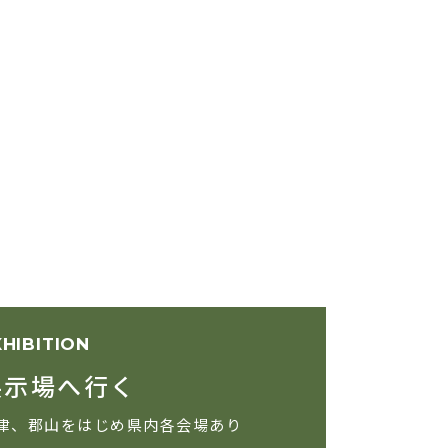
XHIBITION
展示場へ行く
津、郡山をはじめ県内各会場あり