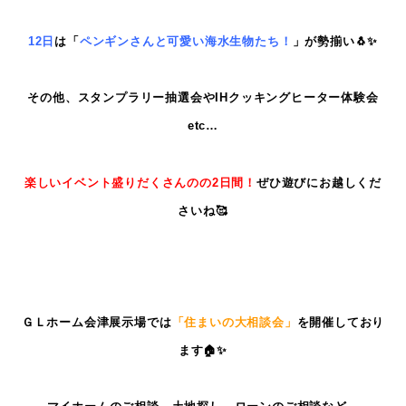
12日
は「
ペンギンさんと可愛い海水生物たち！
」が勢揃い🐧✨
その他、スタンプラリー抽選会やIHクッキングヒーター体験会
etc…
楽しいイベント盛りだくさんのの2日間！
ぜひ遊びにお越しくだ
さいね🥰
ＧＬホーム会津展示場では
「住まいの大相談会」
を開催しており
ます🏠✨