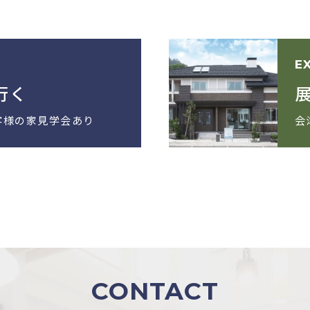
E
行く
客様の家見学会あり
会
CONTACT