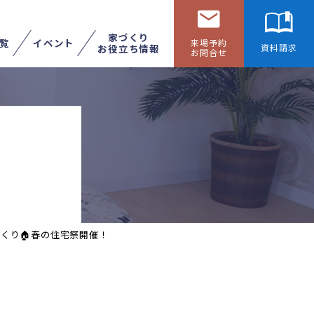
家づくり
覧
イベント
来場予約
お役立ち情報
資料請求
お問合せ
リフォームする
展示場へ行く
づくり🏠春の住宅祭開催！