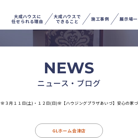
大成ハウスに
大成ハウスで
施工事例
展示場一
任せられる理由
できること
不動産を売る
土地を探す
家を住み替える
NEWS
ニュース・ブログ
>
🌸３月１１日(土)・１２日(日)🌸【ハウジングプラザあいづ】安心の家
GLホーム会津店