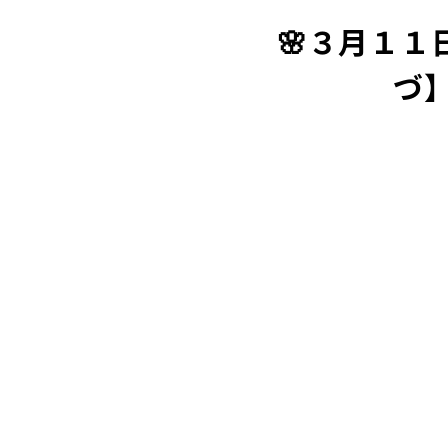
🌸３月１１
づ