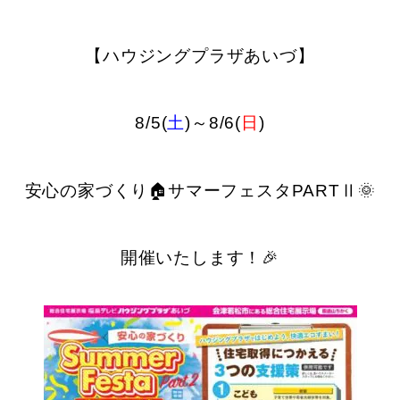
【ハウジングプラザあいづ】
8/5(
土
)～8/6(
日
)
安心の家づくり🏠サマーフェスタPARTⅡ🌞
開催いたします！🎉