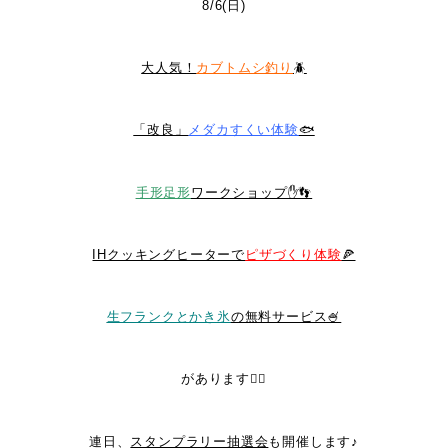
8/6(日)
大人気！
カブトムシ釣り
🪲
「改良」
メダカすくい
体験
🐟
手形足形
ワークショップ✋👣
IHクッキングヒーターで
ピザづくり体験
🍕
生フランクとかき氷
の無料サービス🍧
があります💁‍♀️
連日、
スタンプラリー抽選会
も開催します♪