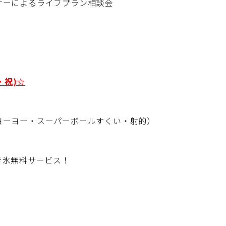
ナーによるライフプラン相談会
・祝)☆
ヨーヨー・スーパーボールすくい・射的）
き氷無料サービス！