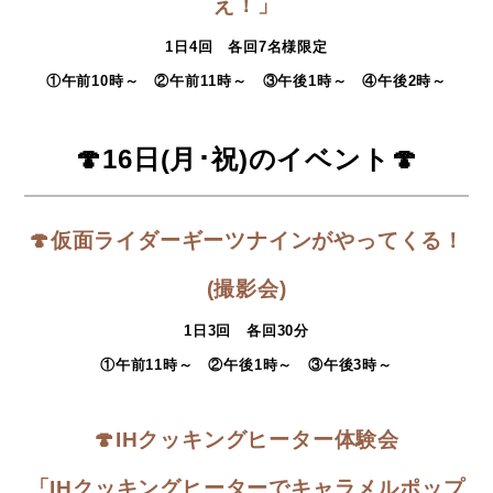
え！」
1日4回 各回7名様限定
①午前10時～ ②午前11時～ ③午後1時～ ④午後2時～
🍄
16日(月･祝)のイベント
🍄
🍄
仮面ライダーギーツナインがやってくる！
(撮影会)
1日3
回 各回30分
①午前11時～ ②午後1時～ ③午後3時～
🍄
IHクッキングヒーター体験会
「IHクッキングヒーターでキャラメルポップ