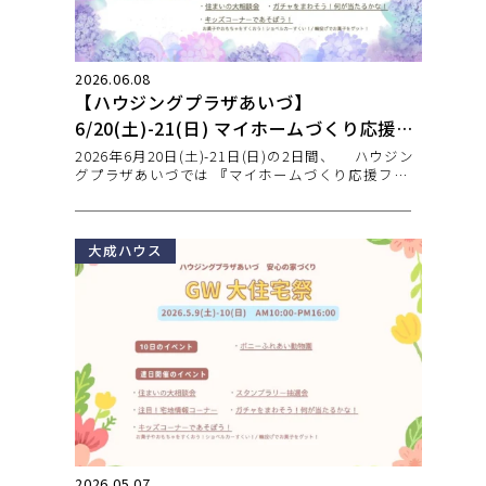
2026.06.08
【ハウジングプラザあいづ】
6/20(土)-21(日) マイホームづくり応援フ
ェア🌈
2026年6月20日(土)-21日(日)の2日間、 ハウジン
グプラザあいづでは 『マイホームづくり応援フェ
ア』
大成ハウス
2026.05.07