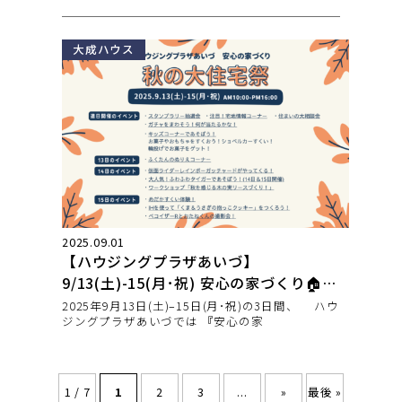
大成ハウス
2025.09.01
【ハウジングプラザあいづ】
9/13(土)-15(月･祝) 安心の家づくり🏠秋
の大住宅祭 開催
2025年9月13日(土)–15日(月･祝)の3日間、 ハウ
ジングプラザあいづでは 『安心の家
1 / 7
1
2
3
...
»
最後 »