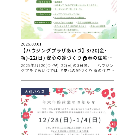
2026.03.01
【ハウジングプラザあいづ】3/20(金･
祝)-22(日) 安心の家づくり🏠春の住宅祭
開催🌸
2025年3月20(金･祝)–22(日)の3日間、 ハウジン
グプラザあいづでは 『安心の家づくり 春の住宅
祭』
大成ハウス