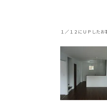
１／１２にＵＰしたお