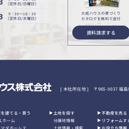
3
（定休日/日曜日）
大成ハウスの家づくり
3
9：30〜18：30
（定休日/水曜日）
カタログを無料で送付
資料請求する
[ 本社所在地 ]
〒965-0037 
家を建てる・買う
土地を探す
不動産を売る
GLホーム
分譲地情報
リフォームす
ヤマダホームズ
土地情報・検索
お役立ち情報