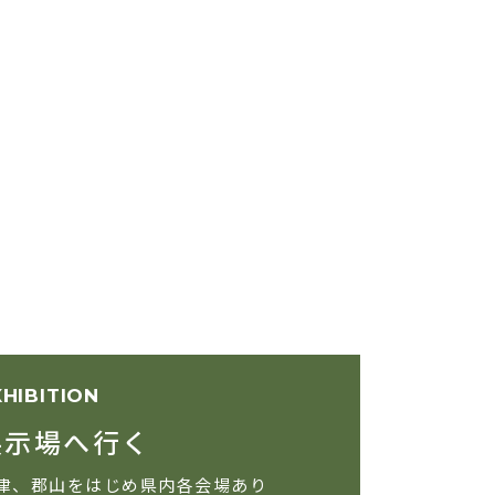
XHIBITION
展示場へ行く
津、郡山をはじめ県内各会場あり