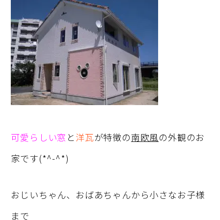
可愛らしい窓
と
洋瓦
が特徴の
南欧風
の外観のお
家です(*^-^*)
おじいちゃん、おばあちゃんから小さなお子様
まで