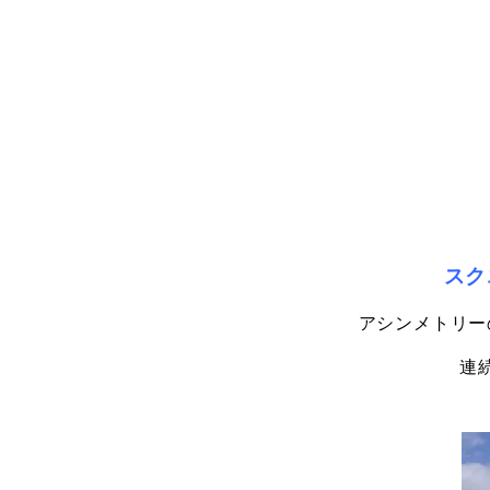
スク
アシンメトリー
連