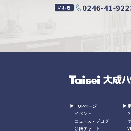
0246-41-922
いわき
TOPページ
イベント
ニュース・ブログ
診断チャート
Y