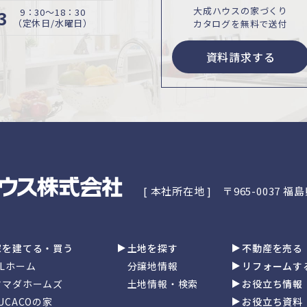
大成ハウスの家づくり
3
9：30〜18：30
（定休日/水曜日）
カタログを無料で送付
資料請求する
[ 本社所在地 ]
〒965-0037 
家を建てる・買う
土地を探す
不動産を売る
GLホーム
分譲地情報
リフォームす
ヤマダホームズ
土地情報・検索
お役立ち情報
UCACOの家
お役立ち資料