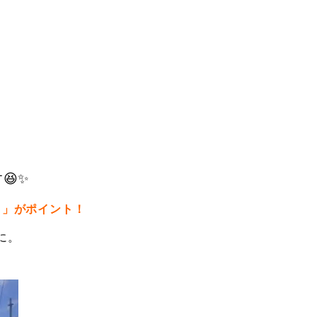
😆✨
リ」がポイント！
に。