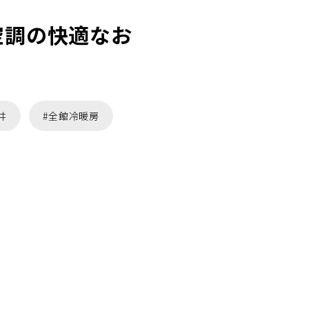
空調の快適なお
井
#全館冷暖房