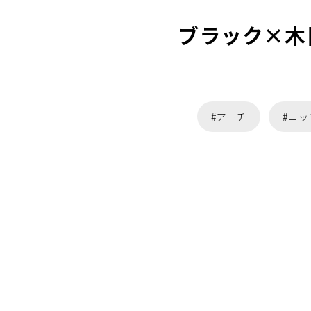
ブラック×木
#アーチ
#ニッ