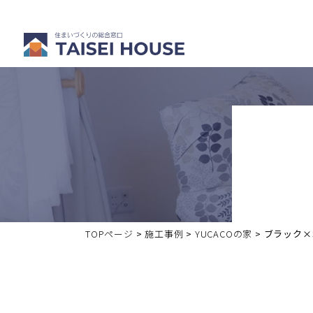
注文住宅を
分譲・中古
建てる
住宅を買う
TOPページ
>
施工事例
>
YUCACOの家
>
ブラック×