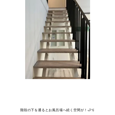
階段の下を通るとお風呂場へ続く空間が！🛁🫧