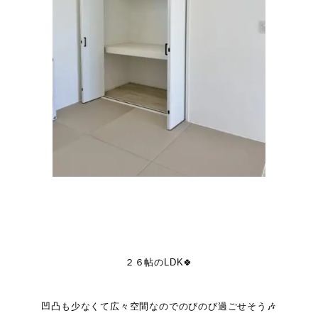
２６帖のLDK🍀
凹凸も少なくて広々空間なのでのびのび過ごせそう🎶