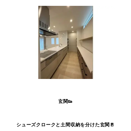
玄関👟
シューズクロークと土間収納を分けた玄関🚪