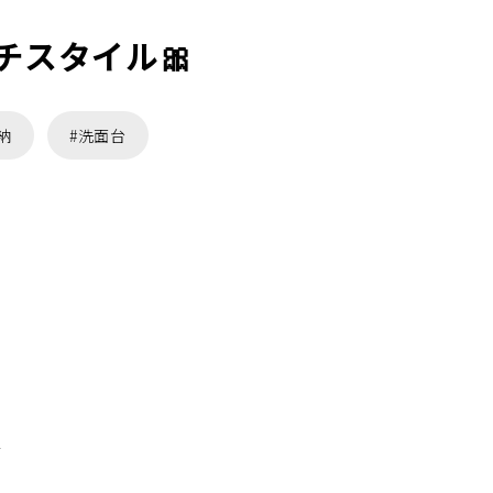
スタイル🎀
納
#洗面台
✨