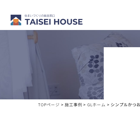
注文住宅を
分譲・中古
建てる
住宅を買う
TOPページ
>
施工事例
>
GLホーム
>
シンプルかつお