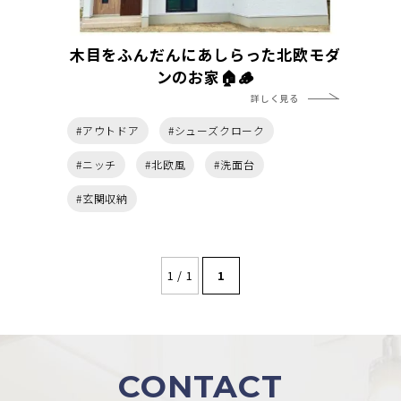
木目をふんだんにあしらった北欧モダ
ンのお家🏠🪵
詳しく見る
#アウトドア
#シューズクローク
#ニッチ
#北欧風
#洗面台
#玄関収納
1 / 1
1
CONTACT