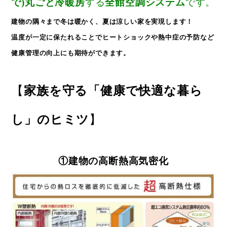
で)丸ごと冷暖房
する
全館空調システム
です。
建物の隅々まで冬は暖かく、夏は涼しい家を実現します！
温度が一定に保たれることでヒートショックや熱中症の予防など
健康管理の向上にも期待ができます。
【
家族を守る「健康で快適な暮ら
し」のヒミツ
】
①建物の高断熱高気密化