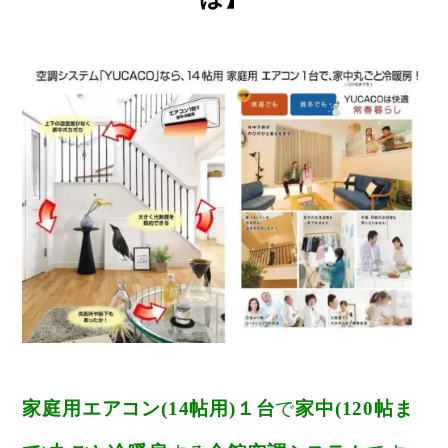
家庭用エアコン(14帖用)１台
で
家中(120帖ま